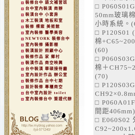
裝修台中 語文補習班
□
P060S0
台中室內裝潢 商辦
50mm玻璃棉＋
裝潢台中 小套房
木工裝潢 地板和室
小時系統。(6
裝修 標案 美術館
□
P120S0
室內裝修 醫學美容
NEWYORK 裝修台中
棉+C65~20
室內裝修 攝影棚
(60)
裝潢設計 照顧中心
裝修作品 家 鄉村
□
P060S03
裝潢作品 商空映興
棉＋CH75~
台中裝潢 華碩接待廳
室內設計作品 辦公室
(70)
裝修作品 台中七期
□
P120S03
設計裝修 專櫃商空
CH92×0.
台中室內設計 toilet
室內裝修台中 簽證代辦
□
P060A0
間距406mm
□
E060S0
C92~200x