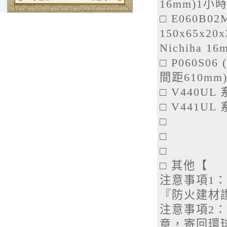
16mm)1小
□
E060B0
150x65x2
Nichiha 
□
P060S0
間距610mm
□
V440UL
□
V441UL
□
□
□
□
其
注意事項1
『防火建材
注意事項2
章，寄回環