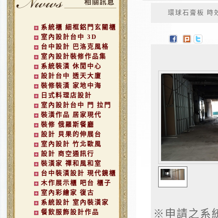
環球石膏板 時效
系統櫃 細框鋁門玄關櫃
室內設計台中 3D
台中設計 巴洛克風格
室內設計裝修作品集
系統裝潢 休閒中心
設計台中 透天大廈
裝修裝潢 家地中海
日式料理店設計
室內設計台中 門 拉門
裝潢作品 居家現代
裝修 俄羅斯餐廳
設計 貝果的伸展台
室內設計 竹北歐風
設計 商空通訊行
裝潢家 禪和風和室
台中裝潢設計 現代鏡櫃
木作展示櫃 吧台 櫃子
室內彩繪家 復古
系統設計 室內裝潢家
※申請之系
餐飲服飾設計作品