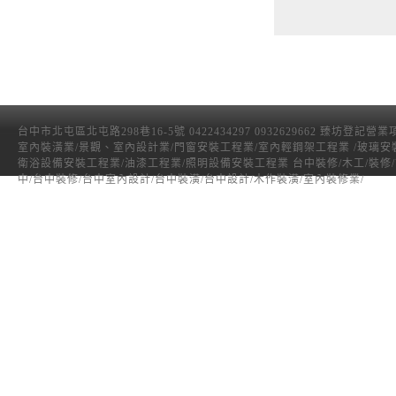
台中市北屯區北屯路298巷16-5號 0422434297 0932629662 臻坊登記營
室內裝潢業/景觀、室內設計業/門窗安裝工程業/室內輕鋼架工程業 /玻璃安
衛浴設備安裝工程業/油漆工程業/照明設備安裝工程業 台中裝修/木工/裝修
中/台中裝修/台中室內設計/台中裝潢/台中設計/木作裝潢/室內裝修業/