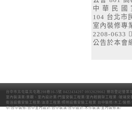
中 華 民 國
104 台北市民
室內裝修專業技
2208-0
公告於本會
台中市北屯區北屯路298巷16-5號 0422434297 0932629662 臻坊登記營
室內裝潢業/景觀、室內設計業/門窗安裝工程業/室內輕鋼架工程業 /玻璃安
衛浴設備安裝工程業/油漆工程業/照明設備安裝工程業 台中裝修/木工/裝修
中/台中裝修/台中室內設計/台中裝潢/台中設計/木作裝潢/室內裝修業/