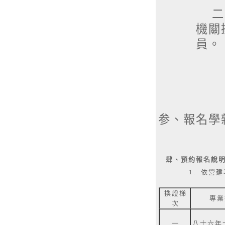
二、
機關
員。
参、報名學雜
(暫時
肆、預約報名說明
1. 依營
換證梯
專業
次
一
八十六年