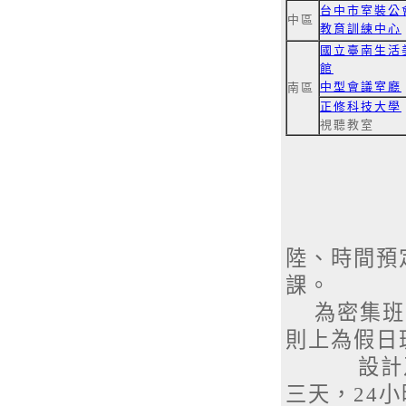
台中市室裝公
中區
教育訓練中心
國立臺南生活
館
中型會議室廳
南區
正修科技大學
視聽教室
陸、時間預定
課。
為密集班二
則上為假日
設計及施
三天，24