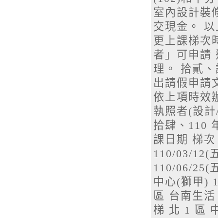
室內設計裝
交現金。 
更上課梯次
者」可申請 
理。 拾貳
出請假申請
依上項時效
執照者(設計/
拾肆、110
課日期 梯次 
110/03/12
110/06/25
中心(獅甲) 11
區 台南生活 美
梯 北 1 區 中