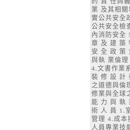
的 責 任與義務
業 及其相關地
實公共安全政策
公共安全檢查
內消防安全 5
章 及 建 築 
安 全 政 策
與執 業倫理
4.文書作業系
裝 修 設 計
之道德與倫理
修業與全球之競
能 力 與 執 
術 人 員 1
管理 4.成本
人員專業技能