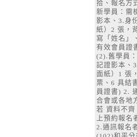
拾、報名方式
新學員：需檢
影本、3.身
紙）2 張，
寫「姓名」、
有效會員證書
(2).舊學
記證影本、3
面紙）1 張
票、6 具結
員證書) 2
合會或各地
若 資料不齊
上預約報名
2.通訊報名
(102)和平