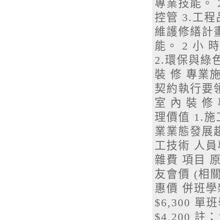
專業技能。 2
控管 3.工程
維護修繕計畫
能。 2 小
2.環保與綠色
裝 修 專業施
契約執行要領
室 內 裝 修
理價值 1.
業業態發展趨
工技術 人員專
雜費 項目 
友會價 (相
惠價 併班學雜費 
$6,300 單班學
$4,200