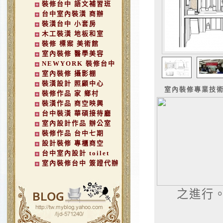
裝修台中 語文補習班
台中室內裝潢 商辦
裝潢台中 小套房
木工裝潢 地板和室
裝修 標案 美術館
室內裝修 醫學美容
NEWYORK 裝修台中
室內裝修 攝影棚
裝潢設計 照顧中心
室內裝修專業技
裝修作品 家 鄉村
裝潢作品 商空映興
台中裝潢 華碩接待廳
室內設計作品 辦公室
裝修作品 台中七期
設計裝修 專櫃商空
台中室內設計 toilet
室內裝修台中 簽證代辦
之進行