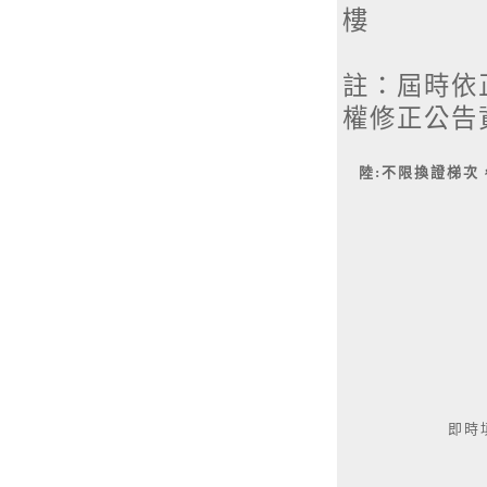
樓
註：屆時依
權修正公告
陸:不限換證梯次
即時