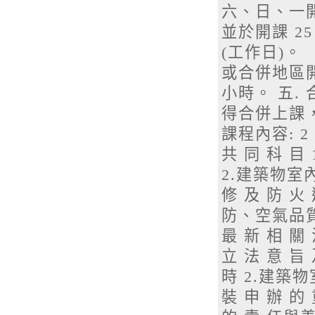
六、日、一開
並於開課 2
(工作日)
或合併地區開
小時。 五. 
得合併上課，故
課程內容: 
共 同 科 
2.建築物室內
修 及 防 火
防、空氣品質
最 新 相 關 
立 法 意 旨
時 2.建築物
裝 申 辦 的 