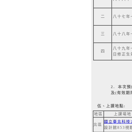
二
八十七年
三
八十八年
八十九年
四
日修正生
2.
本次預
及(有效期
伍、上課地點:
地區
上課場地
國立臺北科技
北區
設計館
853
視