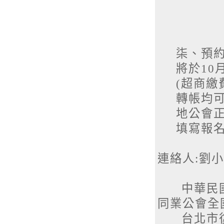
柒、預
將於10
(超商繳
轉帳均可
地公會
填寫報
連絡人:劉小姐 
中華民國
同業公會全
台北市復興