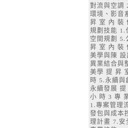
對流與空調 
環境、影音系
昇 室 內 裝
規劃技能 1.
空間規劃 5
昇 室 內 裝
美學與陳 設
異業結合與整
美學 提 昇 
時 5.永續與
永續發展 提
小 時 3 專
1.專案管理
發包與成本控
理計畫 7.安