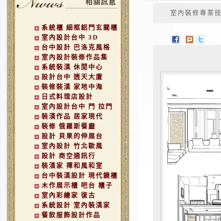
室內裝修專業技術
系統櫃 細框鋁門玄關櫃
室內設計台中 3D
台中設計 巴洛克風格
室內設計裝修作品集
系統裝潢 休閒中心
設計台中 透天大廈
裝修裝潢 家地中海
日式料理店設計
室內設計台中 門 拉門
裝潢作品 居家現代
裝修 俄羅斯餐廳
設計 貝果的伸展台
室內設計 竹北歐風
設計 商空通訊行
裝潢家 禪和風和室
台中裝潢設計 現代鏡櫃
木作展示櫃 吧台 櫃子
室內彩繪家 復古
系統設計 室內裝潢家
餐飲服飾設計作品