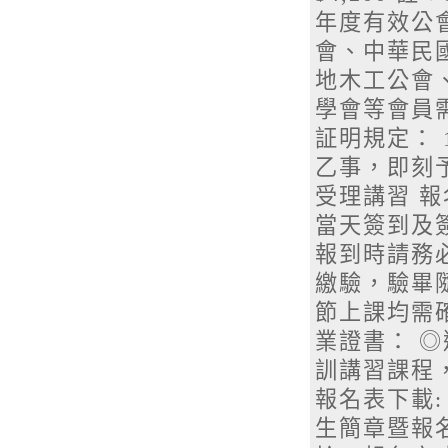
年度有效公
會、中華民
地木工公會
學會等會員
証明規定：
乙事，即刻
受理講習 報
當天簽到及簽
報到時請務
繳驗，驗畢隨
節上課均需
業證書： ◎
訓講習課程，
報名表下載: 1.
生簡章暨報名