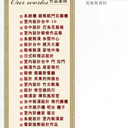
尚無無資料
系統櫃 細框鋁門玄關櫃
室內設計台中 3D
台中設計 巴洛克風格
室內設計裝修作品集
系統裝潢 休閒中心
設計台中 透天大廈
裝修裝潢 家地中海
日式料理店設計
室內設計台中 門 拉門
裝潢作品 居家現代
裝修 俄羅斯餐廳
設計 貝果的伸展台
室內設計 竹北歐風
設計 商空通訊行
裝潢家 禪和風和室
台中裝潢設計 現代鏡櫃
木作展示櫃 吧台 櫃子
室內彩繪家 復古
系統設計 室內裝潢家
餐飲服飾設計作品