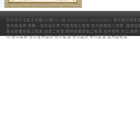
台中市北屯區北屯路298巷16-5號 0422434297 0932629662 臻坊登記營
室內裝潢業/景觀、室內設計業/門窗安裝工程業/室內輕鋼架工程業 /玻璃安
衛浴設備安裝工程業/油漆工程業/照明設備安裝工程業 台中裝修/木工/裝修
中/台中裝修/台中室內設計/台中裝潢/台中設計/木作裝潢/室內裝修業/