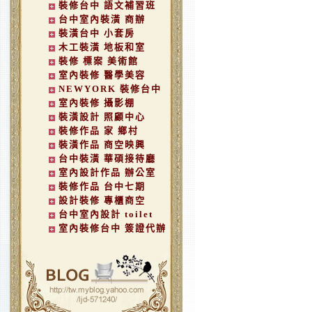
裝修台中 語文補習班
台中室內裝潢 商辦
裝潢台中 小套房
木工裝潢 地板和室
裝修 標案 美術館
室內裝修 醫學美容
NEWYORK 裝修台中
室內裝修 攝影棚
裝潢設計 照顧中心
裝修作品 家 鄉村
裝潢作品 商空映興
台中裝潢 華碩接待廳
室內設計作品 辦公室
裝修作品 台中七期
設計裝修 專櫃商空
台中室內設計 toilet
室內裝修台中 簽證代辦