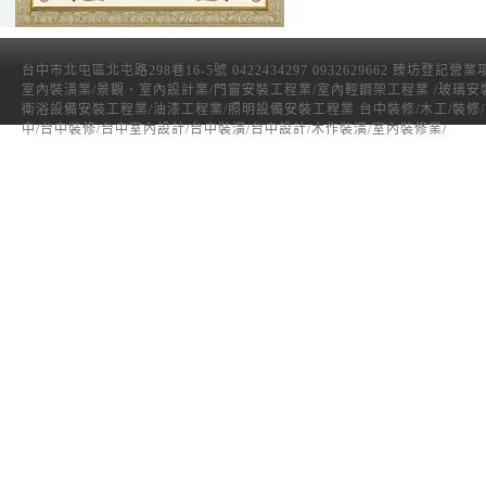
台中市北屯區北屯路298巷16-5號 0422434297 0932629662 臻坊登記營
室內裝潢業/景觀、室內設計業/門窗安裝工程業/室內輕鋼架工程業 /玻璃安
衛浴設備安裝工程業/油漆工程業/照明設備安裝工程業 台中裝修/木工/裝修
中/台中裝修/台中室內設計/台中裝潢/台中設計/木作裝潢/室內裝修業/