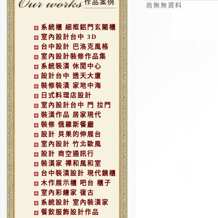
尚無無資料
系統櫃 細框鋁門玄關櫃
室內設計台中 3D
台中設計 巴洛克風格
室內設計裝修作品集
系統裝潢 休閒中心
設計台中 透天大廈
裝修裝潢 家地中海
日式料理店設計
室內設計台中 門 拉門
裝潢作品 居家現代
裝修 俄羅斯餐廳
設計 貝果的伸展台
室內設計 竹北歐風
設計 商空通訊行
裝潢家 禪和風和室
台中裝潢設計 現代鏡櫃
木作展示櫃 吧台 櫃子
室內彩繪家 復古
系統設計 室內裝潢家
餐飲服飾設計作品