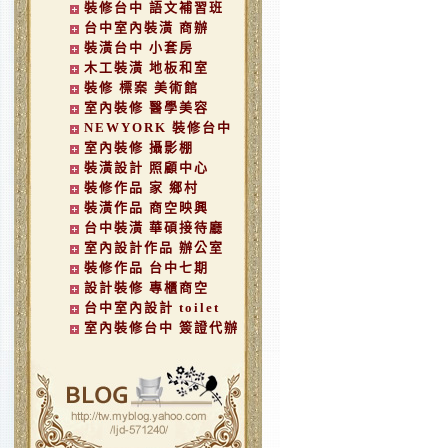
裝修台中 語文補習班
台中室內裝潢 商辦
裝潢台中 小套房
木工裝潢 地板和室
裝修 標案 美術館
室內裝修 醫學美容
NEWYORK 裝修台中
室內裝修 攝影棚
裝潢設計 照顧中心
裝修作品 家 鄉村
裝潢作品 商空映興
台中裝潢 華碩接待廳
室內設計作品 辦公室
裝修作品 台中七期
設計裝修 專櫃商空
台中室內設計 toilet
室內裝修台中 簽證代辦