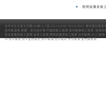
照明設備安裝
台中市北屯區北屯路298巷16-5號 0422434297 0932629662 臻坊登記營
室內裝潢業/景觀、室內設計業/門窗安裝工程業/室內輕鋼架工程業 /玻璃安
衛浴設備安裝工程業/油漆工程業/照明設備安裝工程業 台中裝修/木工/裝修
中/台中裝修/台中室內設計/台中裝潢/台中設計/木作裝潢/室內裝修業/