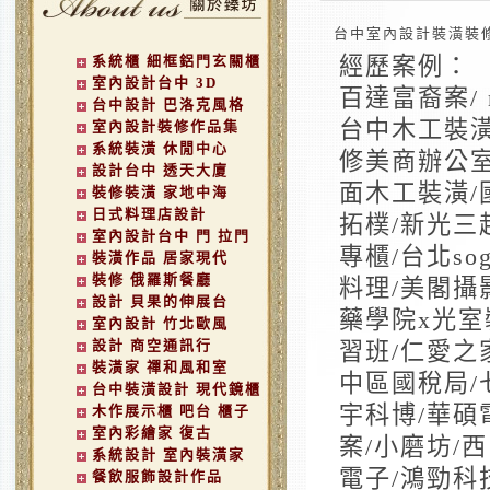
台中室內設計裝潢裝
系統櫃 細框鋁門玄關櫃
經歷案例：
室內設計台中 3D
百達富裔案/ 
台中設計 巴洛克風格
台中木工裝潢/ 
室內設計裝修作品集
系統裝潢 休閒中心
修美商辦公室
設計台中 透天大廈
面木工裝潢/
裝修裝潢 家地中海
日式料理店設計
拓樸/新光三
室內設計台中 門 拉門
專櫃/台北so
裝潢作品 居家現代
裝修 俄羅斯餐廳
料理/美閣攝
設計 貝果的伸展台
藥學院x光室
室內設計 竹北歐風
設計 商空通訊行
習班/仁愛之
裝潢家 禪和風和室
中區國稅局/
台中裝潢設計 現代鏡櫃
宇科博/華碩
木作展示櫃 吧台 櫃子
室內彩繪家 復古
案/小磨坊/
系統設計 室內裝潢家
電子/鴻勁科
餐飲服飾設計作品