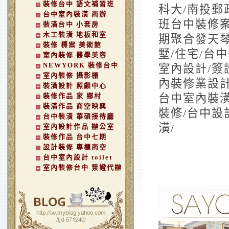
裝修台中 語文補習班
科大/南投郵
台中室內裝潢 商辦
班台中裝修案
裝潢台中 小套房
木工裝潢 地板和室
期聚合發天琴.
裝修 標案 美術館
墅/住宅/台
室內裝修 醫學美容
NEWYORK 裝修台中
室內設計/簽
室內裝修 攝影棚
內裝修業設計
裝潢設計 照顧中心
裝修作品 家 鄉村
台中室內裝潢
裝潢作品 商空映興
裝修/台中設
台中裝潢 華碩接待廳
潢/
室內設計作品 辦公室
裝修作品 台中七期
設計裝修 專櫃商空
台中室內設計 toilet
室內裝修台中 簽證代辦