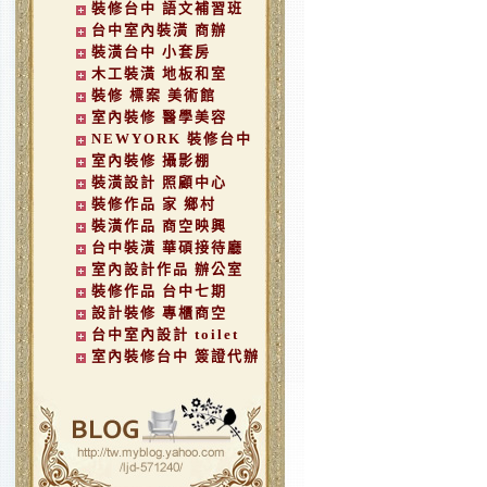
裝修台中 語文補習班
台中室內裝潢 商辦
裝潢台中 小套房
木工裝潢 地板和室
裝修 標案 美術館
室內裝修 醫學美容
NEWYORK 裝修台中
室內裝修 攝影棚
裝潢設計 照顧中心
裝修作品 家 鄉村
裝潢作品 商空映興
台中裝潢 華碩接待廳
室內設計作品 辦公室
裝修作品 台中七期
設計裝修 專櫃商空
台中室內設計 toilet
室內裝修台中 簽證代辦