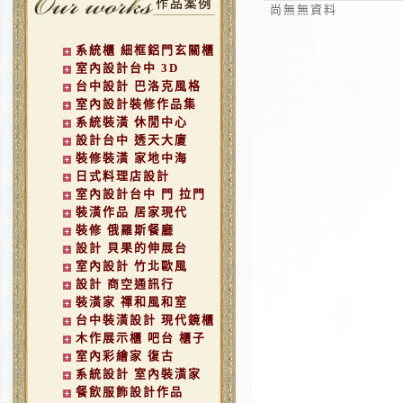
尚無無資料
系統櫃 細框鋁門玄關櫃
室內設計台中 3D
台中設計 巴洛克風格
室內設計裝修作品集
系統裝潢 休閒中心
設計台中 透天大廈
裝修裝潢 家地中海
日式料理店設計
室內設計台中 門 拉門
裝潢作品 居家現代
裝修 俄羅斯餐廳
設計 貝果的伸展台
室內設計 竹北歐風
設計 商空通訊行
裝潢家 禪和風和室
台中裝潢設計 現代鏡櫃
木作展示櫃 吧台 櫃子
室內彩繪家 復古
系統設計 室內裝潢家
餐飲服飾設計作品