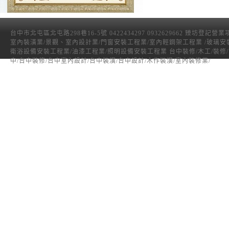
台中市北屯區北屯路298巷16-5號 0422434297 0932629662 臻坊登記營
室內裝潢業/景觀、室內設計業/門窗安裝工程業/室內輕鋼架工程業 /玻璃安
衛浴設備安裝工程業/油漆工程業/照明設備安裝工程業 台中裝修/木工/裝修
中/台中裝修/台中室內設計/台中裝潢/台中設計/木作裝潢/室內裝修業/