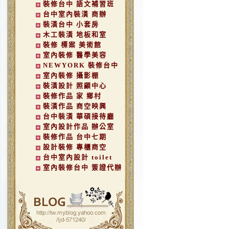
裝修台中 語文補習班
台中室內裝潢 商辦
裝潢台中 小套房
木工裝潢 地板和室
裝修 標案 美術館
室內裝修 醫學美容
NEWYORK 裝修台中
室內裝修 攝影棚
裝潢設計 照顧中心
裝修作品 家 鄉村
裝潢作品 商空映興
台中裝潢 華碩接待廳
室內設計作品 辦公室
裝修作品 台中七期
設計裝修 專櫃商空
台中室內設計 toilet
室內裝修台中 簽證代辦