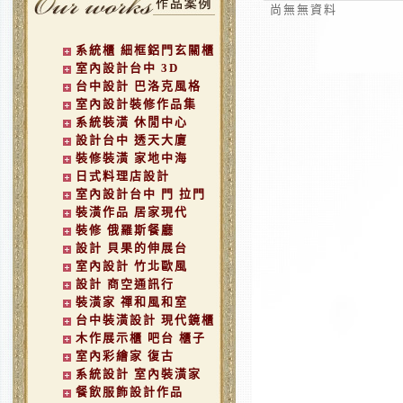
尚無無資料
系統櫃 細框鋁門玄關櫃
室內設計台中 3D
台中設計 巴洛克風格
室內設計裝修作品集
系統裝潢 休閒中心
設計台中 透天大廈
裝修裝潢 家地中海
日式料理店設計
室內設計台中 門 拉門
裝潢作品 居家現代
裝修 俄羅斯餐廳
設計 貝果的伸展台
室內設計 竹北歐風
設計 商空通訊行
裝潢家 禪和風和室
台中裝潢設計 現代鏡櫃
木作展示櫃 吧台 櫃子
室內彩繪家 復古
系統設計 室內裝潢家
餐飲服飾設計作品