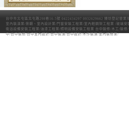
台中市北屯區北屯路298巷16-5號 0422434297 0932629662 臻坊登記營
室內裝潢業/景觀、室內設計業/門窗安裝工程業/室內輕鋼架工程業 /玻璃安
衛浴設備安裝工程業/油漆工程業/照明設備安裝工程業 台中裝修/木工/裝修
中/台中裝修/台中室內設計/台中裝潢/台中設計/木作裝潢/室內裝修業/