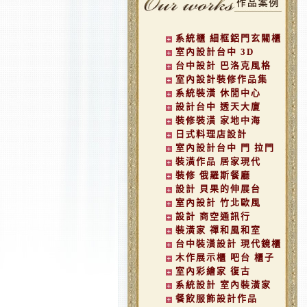
系統櫃 細框鋁門玄關櫃
室內設計台中 3D
台中設計 巴洛克風格
室內設計裝修作品集
系統裝潢 休閒中心
設計台中 透天大廈
裝修裝潢 家地中海
日式料理店設計
室內設計台中 門 拉門
裝潢作品 居家現代
裝修 俄羅斯餐廳
設計 貝果的伸展台
室內設計 竹北歐風
設計 商空通訊行
裝潢家 禪和風和室
台中裝潢設計 現代鏡櫃
木作展示櫃 吧台 櫃子
室內彩繪家 復古
系統設計 室內裝潢家
餐飲服飾設計作品