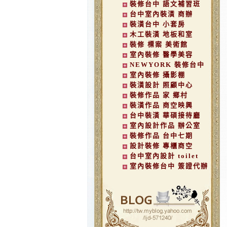
裝修台中 語文補習班
台中室內裝潢 商辦
裝潢台中 小套房
木工裝潢 地板和室
裝修 標案 美術館
室內裝修 醫學美容
NEWYORK 裝修台中
室內裝修 攝影棚
裝潢設計 照顧中心
裝修作品 家 鄉村
裝潢作品 商空映興
台中裝潢 華碩接待廳
室內設計作品 辦公室
裝修作品 台中七期
設計裝修 專櫃商空
台中室內設計 toilet
室內裝修台中 簽證代辦