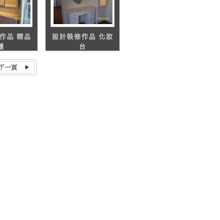
作品 精品
設計裝修作品 化妝
櫃
台