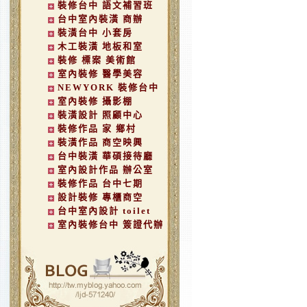
裝修台中 語文補習班
台中室內裝潢 商辦
裝潢台中 小套房
木工裝潢 地板和室
裝修 標案 美術館
室內裝修 醫學美容
NEWYORK 裝修台中
室內裝修 攝影棚
裝潢設計 照顧中心
裝修作品 家 鄉村
裝潢作品 商空映興
台中裝潢 華碩接待廳
室內設計作品 辦公室
裝修作品 台中七期
設計裝修 專櫃商空
台中室內設計 toilet
室內裝修台中 簽證代辦