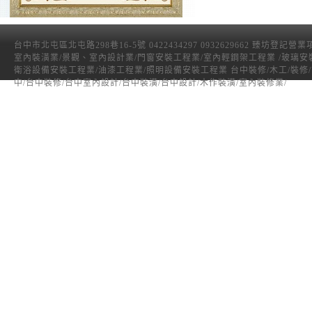
台中市北屯區北屯路298巷16-5號 0422434297 0932629662 臻坊登記營
室內裝潢業/景觀、室內設計業/門窗安裝工程業/室內輕鋼架工程業 /玻璃安
衛浴設備安裝工程業/油漆工程業/照明設備安裝工程業 台中裝修/木工/裝修
中/台中裝修/台中室內設計/台中裝潢/台中設計/木作裝潢/室內裝修業/