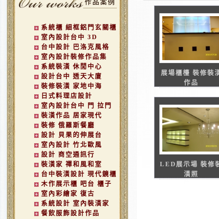
系統櫃 細框鋁門玄關櫃
室內設計台中 3D
台中設計 巴洛克風格
室內設計裝修作品集
系統裝潢 休閒中心
展場櫃檯 裝修裝
設計台中 透天大廈
作品
裝修裝潢 家地中海
日式料理店設計
室內設計台中 門 拉門
裝潢作品 居家現代
裝修 俄羅斯餐廳
設計 貝果的伸展台
室內設計 竹北歐風
設計 商空通訊行
裝潢家 禪和風和室
LED展示場 裝修
台中裝潢設計 現代鏡櫃
潢照
木作展示櫃 吧台 櫃子
室內彩繪家 復古
系統設計 室內裝潢家
餐飲服飾設計作品