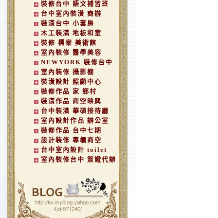
裝修台中 語文補習班
台中室內裝潢 商辦
裝潢台中 小套房
木工裝潢 地板和室
裝修 標案 美術館
室內裝修 醫學美容
NEWYORK 裝修台中
室內裝修 攝影棚
裝潢設計 照顧中心
裝修作品 家 鄉村
裝潢作品 商空映興
台中裝潢 華碩接待廳
室內設計作品 辦公室
裝修作品 台中七期
設計裝修 專櫃商空
台中室內設計 toilet
室內裝修台中 簽證代辦