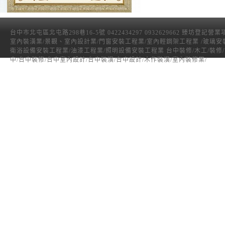
台中市北屯區北屯路298巷16-5號 0422434297 0932629662 臻坊登記營
室內裝潢業/景觀、室內設計業/門窗安裝工程業/室內輕鋼架工程業 /玻璃安
衛浴設備安裝工程業/油漆工程業/照明設備安裝工程業 台中裝修/木工/裝修
中/台中裝修/台中室內設計/台中裝潢/台中設計/木作裝潢/室內裝修業/