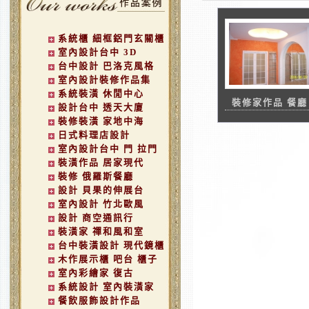
系統櫃 細框鋁門玄關櫃
室內設計台中 3D
台中設計 巴洛克風格
室內設計裝修作品集
系統裝潢 休閒中心
裝修家作品 餐廳
設計台中 透天大廈
裝修裝潢 家地中海
日式料理店設計
室內設計台中 門 拉門
裝潢作品 居家現代
裝修 俄羅斯餐廳
設計 貝果的伸展台
室內設計 竹北歐風
設計 商空通訊行
裝潢家 禪和風和室
台中裝潢設計 現代鏡櫃
木作展示櫃 吧台 櫃子
室內彩繪家 復古
系統設計 室內裝潢家
餐飲服飾設計作品