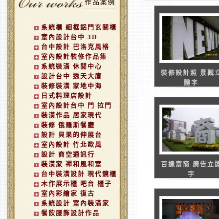
系統櫃 細框鋁門玄關櫃
室內設計台中 3D
台中設計 巴洛克風格
室內設計裝修作品集
系統裝潢 休閒中心
裝修設計照 景觀
設計台中 透天大廈
體字
裝修裝潢 家地中海
日式料理店設計
室內設計台中 門 拉門
裝潢作品 居家現代
裝修 俄羅斯餐廳
設計 貝果的伸展台
室內設計 竹北歐風
設計 商空通訊行
裝潢家 禪和風和室
百達富裔 廣告立
台中裝潢設計 現代鏡櫃
字
木作展示櫃 吧台 櫃子
室內彩繪家 復古
系統設計 室內裝潢家
餐飲服飾設計作品