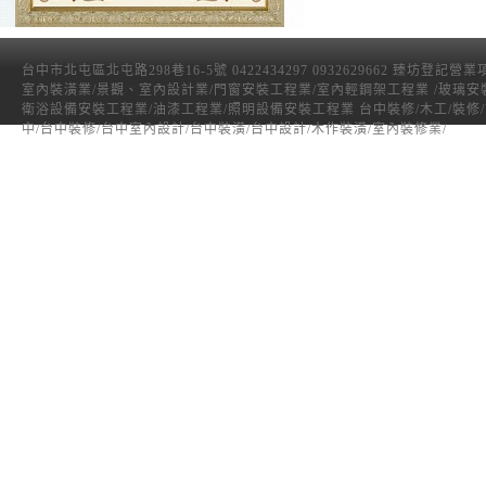
台中市北屯區北屯路298巷16-5號 0422434297 0932629662 臻坊登記營
室內裝潢業/景觀、室內設計業/門窗安裝工程業/室內輕鋼架工程業 /玻璃安
衛浴設備安裝工程業/油漆工程業/照明設備安裝工程業 台中裝修/木工/裝修
中/台中裝修/台中室內設計/台中裝潢/台中設計/木作裝潢/室內裝修業/