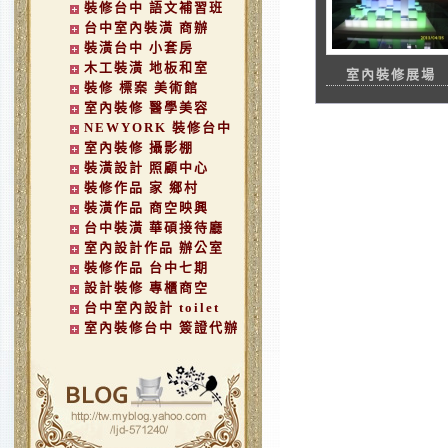
裝修台中 語文補習班
台中室內裝潢 商辦
裝潢台中 小套房
木工裝潢 地板和室
室內裝修展場
裝修 標案 美術館
室內裝修 醫學美容
NEWYORK 裝修台中
室內裝修 攝影棚
裝潢設計 照顧中心
裝修作品 家 鄉村
裝潢作品 商空映興
台中裝潢 華碩接待廳
室內設計作品 辦公室
裝修作品 台中七期
設計裝修 專櫃商空
台中室內設計 toilet
室內裝修台中 簽證代辦