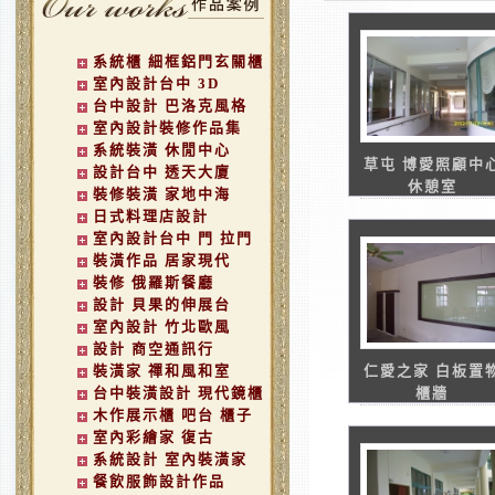
系統櫃 細框鋁門玄關櫃
室內設計台中 3D
台中設計 巴洛克風格
室內設計裝修作品集
系統裝潢 休閒中心
草屯 博愛照顧中
設計台中 透天大廈
休憩室
裝修裝潢 家地中海
日式料理店設計
室內設計台中 門 拉門
裝潢作品 居家現代
裝修 俄羅斯餐廳
設計 貝果的伸展台
室內設計 竹北歐風
設計 商空通訊行
裝潢家 禪和風和室
仁愛之家 白板置
台中裝潢設計 現代鏡櫃
櫃牆
木作展示櫃 吧台 櫃子
室內彩繪家 復古
系統設計 室內裝潢家
餐飲服飾設計作品