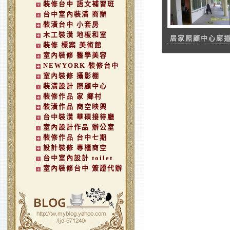
裝修台中 語文補習班
台中室內裝潢 商辦
裝潢台中 小套房
木工裝潢 地板和室
居家照顧中心廊
裝修 標案 美術館
室內裝修 醫學美容
NEWYORK 裝修台中
室內裝修 攝影棚
裝潢設計 照顧中心
裝修作品 家 鄉村
裝潢作品 商空映興
台中裝潢 華碩接待廳
室內設計作品 辦公室
裝修作品 台中七期
設計裝修 專櫃商空
台中室內設計 toilet
室內裝修台中 簽證代辦