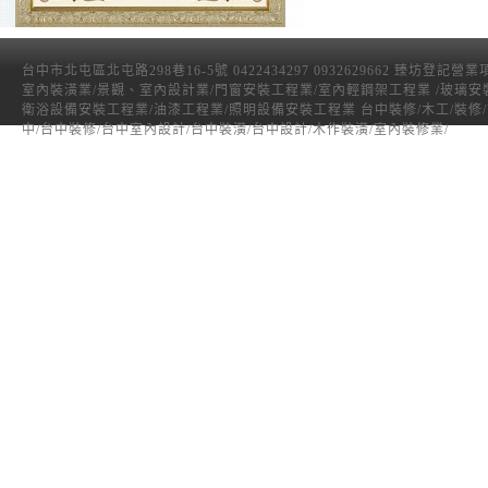
台中市北屯區北屯路298巷16-5號 0422434297 0932629662 臻坊登記營
室內裝潢業/景觀、室內設計業/門窗安裝工程業/室內輕鋼架工程業 /玻璃安
衛浴設備安裝工程業/油漆工程業/照明設備安裝工程業 台中裝修/木工/裝修
中/台中裝修/台中室內設計/台中裝潢/台中設計/木作裝潢/室內裝修業/