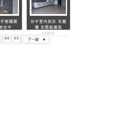
洗手間隱藏
台中室內設計 玄關
裝修台中
櫃 灰壁紙層板
4000k
7
08
09