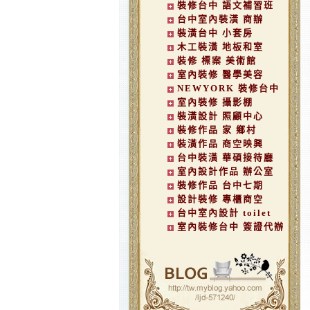
裝修台中 語文補習班
台中室內裝潢 商辦
裝潢台中 小套房
木工裝潢 地板和室
裝修 標案 美術館
室內裝修 醫學美容
NEWYORK 裝修台中
室內裝修 攝影棚
裝潢設計 照顧中心
裝修作品 家 鄉村
裝潢作品 商空映興
台中裝潢 華碩接待廳
室內設計作品 辦公室
裝修作品 台中七期
設計裝修 專櫃商空
台中室內設計 toilet
室內裝修台中 簽證代辦