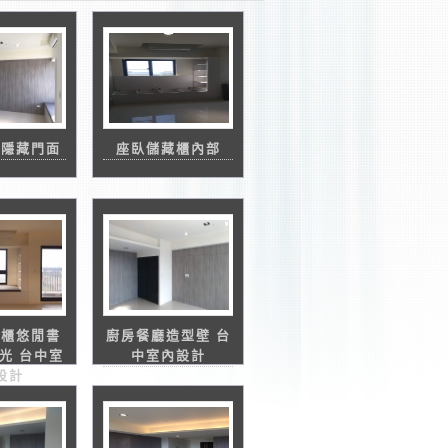
面隱藏門面
座臥儲藏櫃內部
臥櫃悠閒書
廚房餐廳造型壁 台
光 台中室
中室內設計
設計