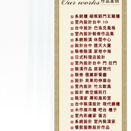
系統櫃 細框鋁門玄關櫃
室內設計台中 3D
台中設計 巴洛克風格
室內設計裝修作品集
系統裝潢 休閒中心
設計台中 透天大廈
裝修裝潢 家地中海
日式料理店設計
室內設計台中 門 拉門
裝潢作品 居家現代
裝修 俄羅斯餐廳
設計 貝果的伸展台
室內設計 竹北歐風
設計 商空通訊行
裝潢家 禪和風和室
台中裝潢設計 現代鏡櫃
木作展示櫃 吧台 櫃子
室內彩繪家 復古
系統設計 室內裝潢家
餐飲服飾設計作品