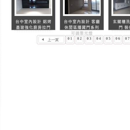
台中室內設計 鋁烤
台中室內設計 客廳
玄關櫃
墨玻強化廚房拉門
休閒區隱藏門系列
門 
可調聚光燈
01
02
03
04
05
06
0