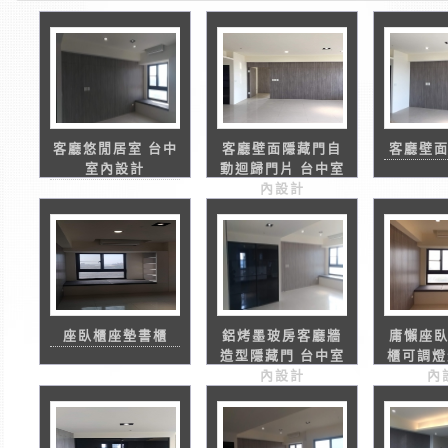
客廳悠閒居室 台中
客廳壁面隱藏門自
客廳壁
室內設計
動迴歸門片 台中室
內設計
座臥櫃座墊書櫃
鋁烤墨玻房客廳牆
庸懶座
造型隱藏門 台中室
櫃可調燈
內設計
內