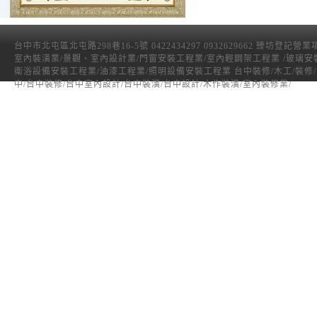
台中市北屯區北屯路298巷16-5號 0422434297 0932629662 臻坊登記營
室內裝潢業/景觀、室內設計業/門窗安裝工程業/室內輕鋼架工程業 /玻璃安
衛浴設備安裝工程業/油漆工程業/照明設備安裝工程業 台中裝修/木工/裝修
中/台中裝修/台中室內設計/台中裝潢/台中設計/木作裝潢/室內裝修業/