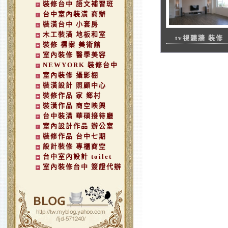
裝修台中 語文補習班
台中室內裝潢 商辦
裝潢台中 小套房
木工裝潢 地板和室
tv視聽牆 裝修
裝修 標案 美術館
室內裝修 醫學美容
NEWYORK 裝修台中
室內裝修 攝影棚
裝潢設計 照顧中心
裝修作品 家 鄉村
裝潢作品 商空映興
台中裝潢 華碩接待廳
室內設計作品 辦公室
裝修作品 台中七期
設計裝修 專櫃商空
台中室內設計 toilet
室內裝修台中 簽證代辦