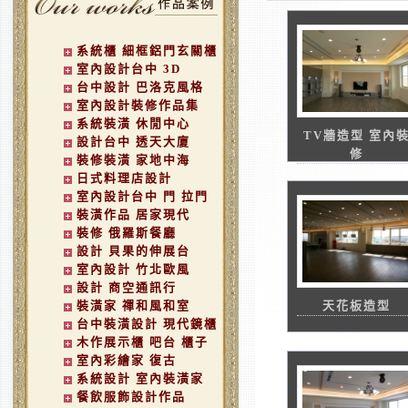
系統櫃 細框鋁門玄關櫃
室內設計台中 3D
台中設計 巴洛克風格
室內設計裝修作品集
系統裝潢 休閒中心
TV牆造型 室內
設計台中 透天大廈
修
裝修裝潢 家地中海
日式料理店設計
室內設計台中 門 拉門
裝潢作品 居家現代
裝修 俄羅斯餐廳
設計 貝果的伸展台
室內設計 竹北歐風
設計 商空通訊行
裝潢家 禪和風和室
天花板造型
台中裝潢設計 現代鏡櫃
木作展示櫃 吧台 櫃子
室內彩繪家 復古
系統設計 室內裝潢家
餐飲服飾設計作品