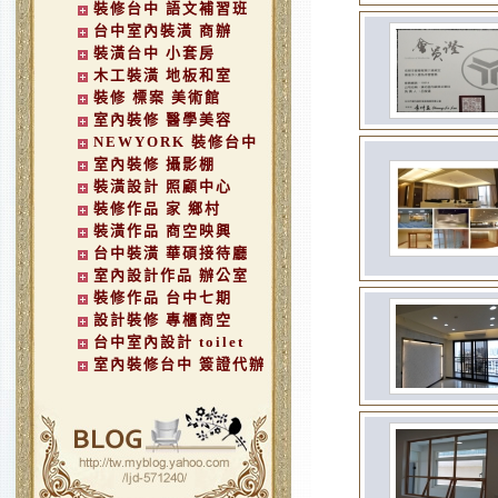
裝修台中 語文補習班
台中室內裝潢 商辦
裝潢台中 小套房
木工裝潢 地板和室
裝修 標案 美術館
室內裝修 醫學美容
NEWYORK 裝修台中
室內裝修 攝影棚
裝潢設計 照顧中心
裝修作品 家 鄉村
裝潢作品 商空映興
台中裝潢 華碩接待廳
室內設計作品 辦公室
裝修作品 台中七期
設計裝修 專櫃商空
台中室內設計 toilet
室內裝修台中 簽證代辦