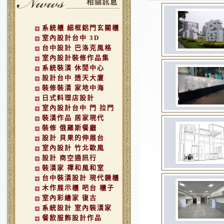
系統櫃 細框鋁門玄關櫃
室內設計台中 3D
台中設計 巴洛克風格
室內設計裝修作品集
系統裝潢 休閒中心
設計台中 透天大廈
裝修裝潢 家地中海
日式料理店設計
室內設計台中 門 拉門
裝潢作品 居家現代
裝修 俄羅斯餐廳
設計 貝果的伸展台
室內設計 竹北歐風
設計 商空通訊行
裝潢家 禪和風和室
台中裝潢設計 現代鏡櫃
木作展示櫃 吧台 櫃子
室內彩繪家 復古
系統設計 室內裝潢家
餐飲服飾設計作品