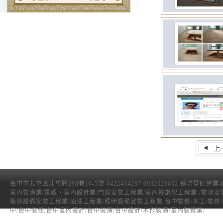
台中市北屯區北屯路298巷16-5號 0422434297 0932629662 臻坊登記營
室內裝潢業/景觀、室內設計業/門窗安裝工程業/室內輕鋼架工程業 /玻璃安
衛浴設備安裝工程業/油漆工程業/照明設備安裝工程業 台中裝修/木工/裝修
中/台中裝修/台中室內設計/台中裝潢/台中設計/木作裝潢/室內裝修業/