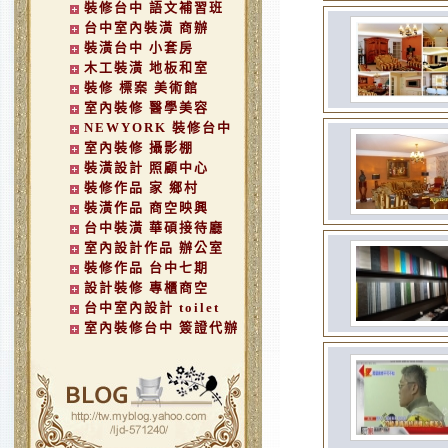
裝修台中 語文補習班
台中室內裝潢 商辦
裝潢台中 小套房
木工裝潢 地板和室
裝修 標案 美術館
室內裝修 醫學美容
NEWYORK 裝修台中
室內裝修 攝影棚
裝潢設計 照顧中心
裝修作品 家 鄉村
裝潢作品 商空映興
台中裝潢 華碩接待廳
室內設計作品 辦公室
裝修作品 台中七期
設計裝修 專櫃商空
台中室內設計 toilet
室內裝修台中 簽證代辦