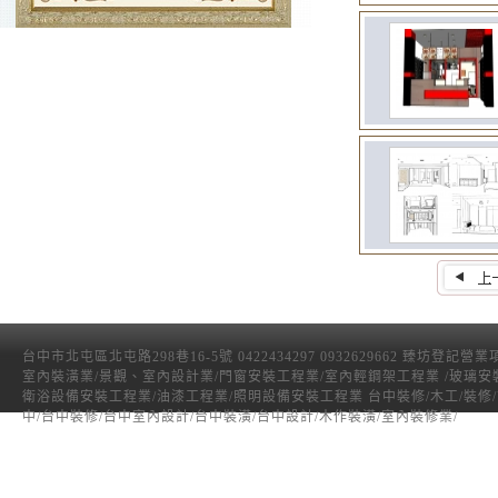
台中市北屯區北屯路298巷16-5號 0422434297 0932629662 臻坊登記營
室內裝潢業/景觀、室內設計業/門窗安裝工程業/室內輕鋼架工程業 /玻璃安
衛浴設備安裝工程業/油漆工程業/照明設備安裝工程業 台中裝修/木工/裝修
中/台中裝修/台中室內設計/台中裝潢/台中設計/木作裝潢/室內裝修業/