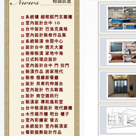
系統櫃 細框鋁門玄關櫃
室內設計台中 3D
台中設計 巴洛克風格
室內設計裝修作品集
系統裝潢 休閒中心
設計台中 透天大廈
裝修裝潢 家地中海
日式料理店設計
室內設計台中 門 拉門
裝潢作品 居家現代
裝修 俄羅斯餐廳
設計 貝果的伸展台
室內設計 竹北歐風
設計 商空通訊行
裝潢家 禪和風和室
台中裝潢設計 現代鏡櫃
木作展示櫃 吧台 櫃子
室內彩繪家 復古
系統設計 室內裝潢家
餐飲服飾設計作品