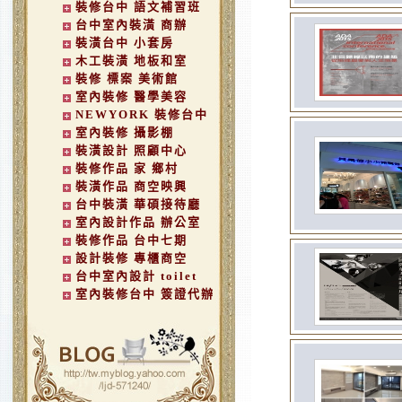
裝修台中 語文補習班
台中室內裝潢 商辦
裝潢台中 小套房
木工裝潢 地板和室
裝修 標案 美術館
室內裝修 醫學美容
NEWYORK 裝修台中
室內裝修 攝影棚
裝潢設計 照顧中心
裝修作品 家 鄉村
裝潢作品 商空映興
台中裝潢 華碩接待廳
室內設計作品 辦公室
裝修作品 台中七期
設計裝修 專櫃商空
台中室內設計 toilet
室內裝修台中 簽證代辦