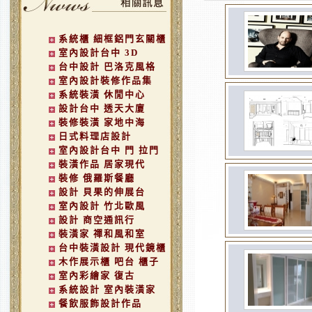
系統櫃 細框鋁門玄關櫃
室內設計台中 3D
台中設計 巴洛克風格
室內設計裝修作品集
系統裝潢 休閒中心
設計台中 透天大廈
裝修裝潢 家地中海
日式料理店設計
室內設計台中 門 拉門
裝潢作品 居家現代
裝修 俄羅斯餐廳
設計 貝果的伸展台
室內設計 竹北歐風
設計 商空通訊行
裝潢家 禪和風和室
台中裝潢設計 現代鏡櫃
木作展示櫃 吧台 櫃子
室內彩繪家 復古
系統設計 室內裝潢家
餐飲服飾設計作品