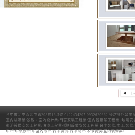
台中市北屯區北屯路298巷16-5號 0422434297 0932629662 臻坊登記營
室內裝潢業/景觀、室內設計業/門窗安裝工程業/室內輕鋼架工程業 /玻璃安
衛浴設備安裝工程業/油漆工程業/照明設備安裝工程業 台中裝修/木工/裝修
中/台中裝修/台中室內設計/台中裝潢/台中設計/木作裝潢/室內裝修業/